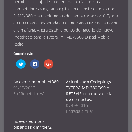
permitirse el lujo de mantenerse al día con sus
competidores y migrar a digital sin el coste exorbitante.
El MD-380 era un elemento de cambio, y se volvió Tytera
en una marca respetada en el mercado DMR de la noche
a la mañana. Ahora están a punto de hacerlo de nuevo.
Prepárese para la Tytera TYT MD-9600 Digital Mobile
Radio!
Comparte esto:
Haz
Haz
Haz
clic
clic
clic
para
para
para
compartir
compartir
compartir
en
en
en
Twitter
Facebook
Google+
fw experimental tyt380
Actualizado Codeplugs
(Se
(Se
(Se
01/15/2017
TYTERA MD-380/390 y
abre
abre
abre
en
en
en
En "Repetidores"
RETEVIS con nueva lista
una
una
una
ventana
ventana
ventana
de contactos.
nueva)
nueva)
nueva)
07/09/2016
Entrada similar
nuevos equipos
bibandas dmr tier2