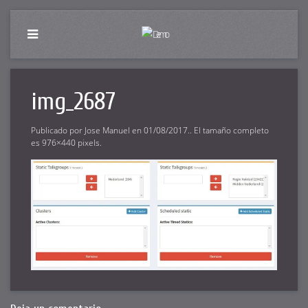
img_2687
Publicado por
Jose Manuel
en
01/08/2017
.. El tamaño completo
es
976×440
pixels.