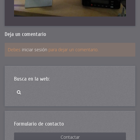
Deja un comentario
Debes
iniciar sesión
para dejar un comentario.
Busca en la web:
Formulario de contacto
Contactar