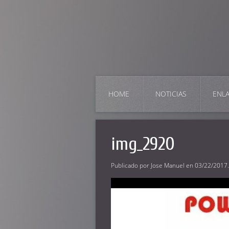
HOME
NOTICIAS
ENL
img_2920
Publicado por
Jose Manuel
en
03/22/2017