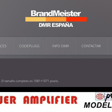
ACES
CODEPLUGS
INFO DMR
CONTACTAR
.. El tamaño completo es
1081×1071
pixels.