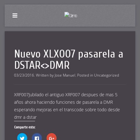
Nuevo XLX007 pasarela a
DSTAR<>DMR
03/23/2016
.
Written by
Jose Manuel
. Posted in
Uncategorized
XRF007
Jubilado el antiguo XRF007 despues de mas 5
años ahora haciendo funciones de pasarela a DMR
esperando mejoras en el transcode sobre todo desde
dmr a dstar
Comparte esto:
Haz
Haz
Haz