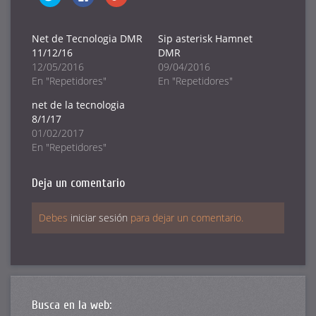
clic
clic
clic
para
para
para
compartir
compartir
compartir
en
en
en
Twitter
Facebook
Google+
Net de Tecnologia DMR
Sip asterisk Hamnet
(Se
(Se
(Se
11/12/16
DMR
abre
abre
abre
en
en
en
12/05/2016
09/04/2016
una
una
una
ventana
ventana
ventana
En "Repetidores"
En "Repetidores"
nueva)
nueva)
nueva)
net de la tecnologia
8/1/17
01/02/2017
En "Repetidores"
Deja un comentario
Debes
iniciar sesión
para dejar un comentario.
Busca en la web: