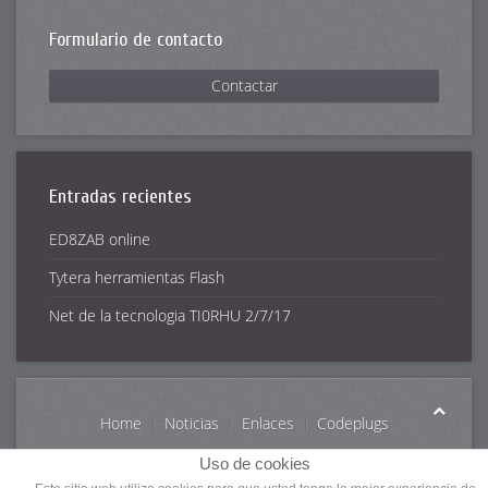
Formulario de contacto
Contactar
Entradas recientes
ED8ZAB online
Tytera herramientas Flash
Net de la tecnologia TI0RHU 2/7/17
Home
Noticias
Enlaces
Codeplugs
Info DMR
BrandMeister
Contactar
Uso de cookies