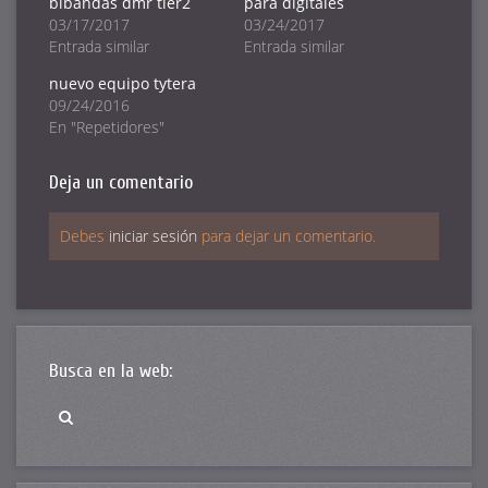
bibandas dmr tier2
para digitales
abre
abre
abre
en
en
en
03/17/2017
03/24/2017
una
una
una
ventana
ventana
ventana
Entrada similar
Entrada similar
nueva)
nueva)
nueva)
nuevo equipo tytera
09/24/2016
En "Repetidores"
Deja un comentario
Debes
iniciar sesión
para dejar un comentario.
Busca en la web: