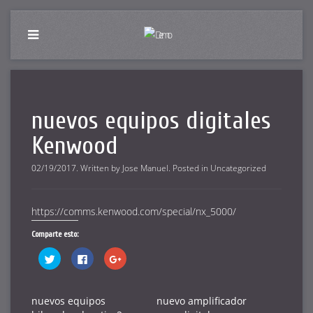
nuevos equipos digitales
Kenwood
02/19/2017
.
Written by
Jose Manuel
. Posted in
Uncategorized
https://comms.kenwood.com/special/nx_5000/
Comparte esto:
Haz
Haz
Haz
clic
clic
clic
para
para
para
compartir
compartir
compartir
en
en
en
Twitter
Facebook
Google+
nuevos equipos
nuevo amplificador
(Se
(Se
(Se