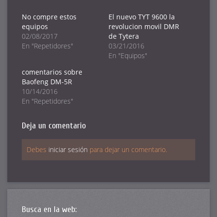
compartir
compartir
compartir
en
en
en
Twitter
Facebook
Google+
No compre estos
El nuevo TYT 9600 la
(Se
(Se
(Se
equipos
revolucion movil DMR
abre
abre
abre
en
en
en
02/08/2017
de Tytera
una
una
una
ventana
ventana
ventana
En "Repetidores"
03/21/2016
nueva)
nueva)
nueva)
En "Equipos"
comentarios sobre
Baofeng DM-5R
10/14/2016
En "Repetidores"
Deja un comentario
Debes
iniciar sesión
para dejar un comentario.
Busca en la web: