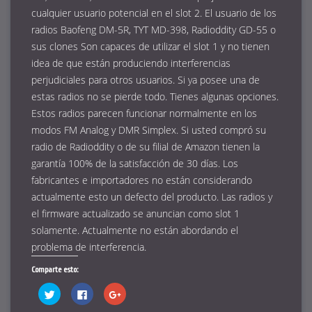
cualquier usuario potencial en el slot 2. El usuario de los
radios Baofeng DM-5R, TYT MD-398, Radioddity GD-55 o
sus clones Son capaces de utilizar el slot 1 y no tienen
idea de que están produciendo interferencias
perjudiciales para otros usuarios. Si ya posee una de
estas radios no se pierde todo. Tienes algunas opciones.
Estos radios parecen funcionar normalmente en los
modos FM Analog y DMR Simplex. Si usted compró su
radio de Radioddity o de su filial de Amazon tienen la
garantía 100% de la satisfacción de 30 días. Los
fabricantes e importadores no están considerando
actualmente esto un defecto del producto. Las radios y
el firmware actualizado se anuncian como slot 1
solamente. Actualmente no están abordando el
problema de interferencia.
Comparte esto:
Haz
Haz
Haz
clic
clic
clic
para
para
para