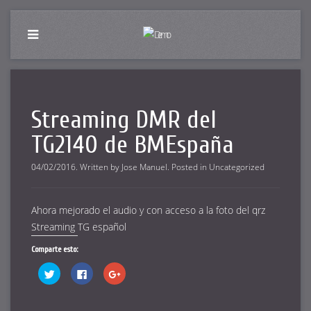
Streaming DMR del
TG2140 de BMEspaña
04/02/2016
.
Written by
Jose Manuel
. Posted in
Uncategorized
Ahora mejorado el audio y con acceso a la foto del qrz
Streaming TG español
Comparte esto:
Haz
Haz
Haz
clic
clic
clic
para
para
para
compartir
compartir
compartir
en
en
en