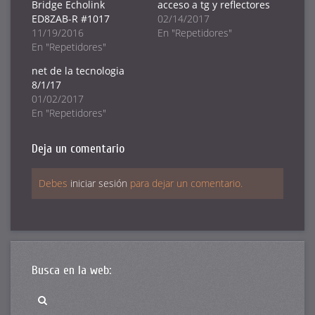
Twitter
Facebook
Google+
Bridge Echolink
acceso a tg y reflectores
(Se
(Se
(Se
ED8ZAB-R #1017
02/14/2017
abre
abre
abre
en
en
en
11/19/2016
En "Repetidores"
una
una
una
ventana
ventana
ventana
En "Repetidores"
nueva)
nueva)
nueva)
net de la tecnologia
8/1/17
01/02/2017
En "Repetidores"
Deja un comentario
Debes
iniciar sesión
para dejar un comentario.
Busca en la web: