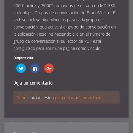
4000″ unlink y “5000” comandos de estado en MD-380
codeplugs. Grupos de conversación de BrandMeister El
archivo incluye hipervínculos para cada grupo de
conversación, que activará el grupo de conversación en
la aplicación Hoseline haciendo clic en el número de
grupo de conversación si su lector de PDF está
configurado para abrir una pagina como vinculo
Comparte esto:
Haz
Haz
Haz
clic
clic
clic
para
para
para
compartir
compartir
compartir
en
en
en
Deja un comentario
Twitter
Facebook
Google+
(Se
(Se
(Se
abre
abre
abre
en
en
en
Debes
iniciar sesión
para dejar un comentario.
una
una
una
ventana
ventana
ventana
nueva)
nueva)
nueva)