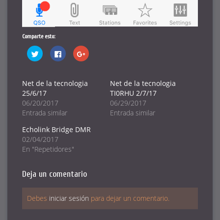
Comparte esto:
Haz
Haz
Haz
clic
clic
clic
para
para
para
compartir
compartir
compartir
en
en
en
Twitter
Facebook
Google+
Net de la tecnologia
Net de la tecnologia
(Se
(Se
(Se
25/6/17
TI0RHU 2/7/17
abre
abre
abre
en
en
en
06/20/2017
06/29/2017
una
una
una
ventana
ventana
ventana
Entrada similar
Entrada similar
nueva)
nueva)
nueva)
Echolink Bridge DMR
02/04/2017
En "Repetidores"
Deja un comentario
Debes
iniciar sesión
para dejar un comentario.