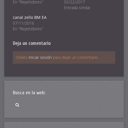
ventana
ventana
ventana
En "Repetidores"
02/22/2017
nueva)
nueva)
nueva)
Entrada similar
canal zello BM EA
07/11/2016
En "Repetidores"
Deja un comentario
Debes
iniciar sesión
para dejar un comentario.
Busca en la web: