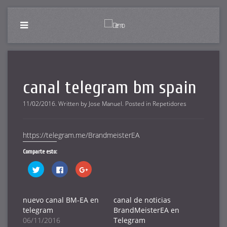
canal telegram bm spain
11/02/2016
.
Written by
Jose Manuel
. Posted in
Repetidores
https://telegram.me/BrandmeisterEA
Comparte esto:
Haz
Haz
Haz
clic
clic
clic
para
para
para
compartir
compartir
compartir
en
en
en
Twitter
Facebook
Google+
nuevo canal BM-EA en
canal de noticias
(Se
(Se
(Se
telegram
BrandMeisterEA en
abre
abre
abre
en
en
en
06/11/2016
Telegram
una
una
una