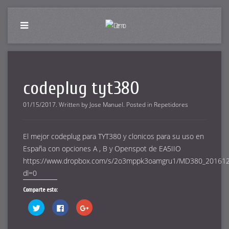
codeplug tyt380
01/15/2017
.
Written by
Jose Manuel
. Posted in
Repetidores
El mejor codeplug para TYT380 y clonicos para su uso en
España con opciones A , B y Openspot de EA5IIO
https://www.dropbox.com/s/2o3mppk3oamgru1/MD380_2016120
dl=0
Comparte esto:
Haz
Haz
Haz
clic
clic
clic
para
para
para
compartir
compartir
compartir