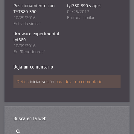
en
en
en
Twitter
Facebook
Google+
Posicionamiento con
tyt380-390 y aprs
(Se
(Se
(Se
TYT380-390
04/25/2017
abre
abre
abre
en
en
en
10/29/2016
Entrada similar
una
una
una
ventana
ventana
ventana
Entrada similar
nueva)
nueva)
nueva)
firmware experimental
tyt380
10/09/2016
En "Repetidores"
Deja un comentario
Debes
iniciar sesión
para dejar un comentario.
Busca en la web: