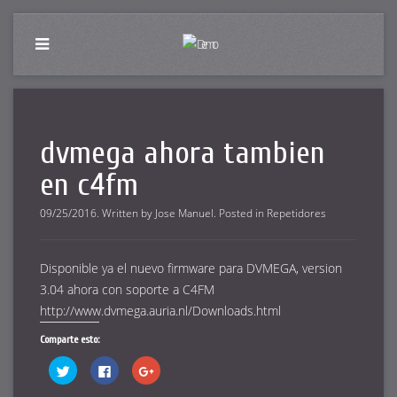
dvmega ahora tambien
en c4fm
09/25/2016
.
Written by
Jose Manuel
. Posted in
Repetidores
Disponible ya el nuevo firmware para DVMEGA, version
3.04 ahora con soporte a C4FM
http://www.dvmega.auria.nl/Downloads.html
Comparte esto:
Haz
Haz
Haz
clic
clic
clic
para
para
para