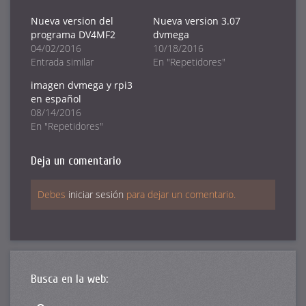
compartir
compartir
compartir
en
en
en
Twitter
Facebook
Google+
Nueva version del
Nueva version 3.07
(Se
(Se
(Se
programa DV4MF2
dvmega
abre
abre
abre
en
en
en
04/02/2016
10/18/2016
una
una
una
ventana
ventana
ventana
Entrada similar
En "Repetidores"
nueva)
nueva)
nueva)
imagen dvmega y rpi3
en español
08/14/2016
En "Repetidores"
Deja un comentario
Debes
iniciar sesión
para dejar un comentario.
Busca en la web: