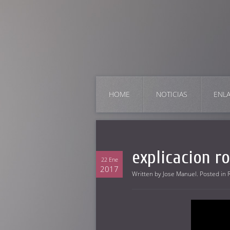
HOME
NOTICIAS
ENL
explicacion r
22 Ene
2017
Written by
Jose Manuel
. Posted in