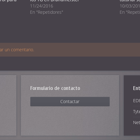
11/24/2016
10/03/20
En "Repetidores"
En "Repet
ar un comentario.
Formulario de contacto
Ent
ED8
Contactar
Tyt
Net