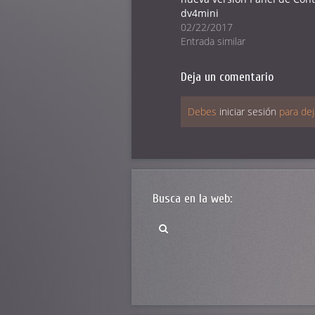
(Se
(Se
(Se
dv4mini
abre
abre
abre
en
en
en
02/22/2017
una
una
una
ventana
ventana
ventana
Entrada similar
nueva)
nueva)
nueva)
Deja un comentario
Debes
iniciar sesión
para dej
Busca en la web: