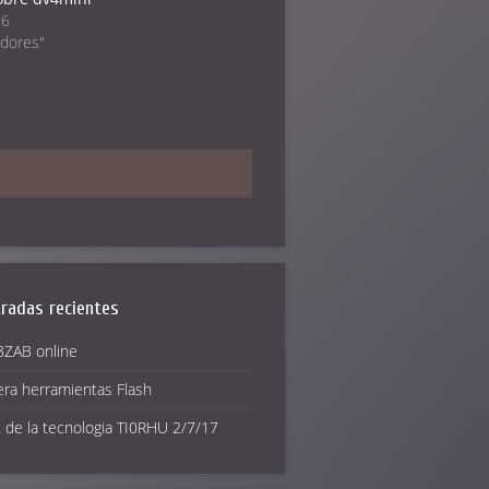
16
idores"
radas recientes
ZAB online
era herramientas Flash
 de la tecnologia TI0RHU 2/7/17