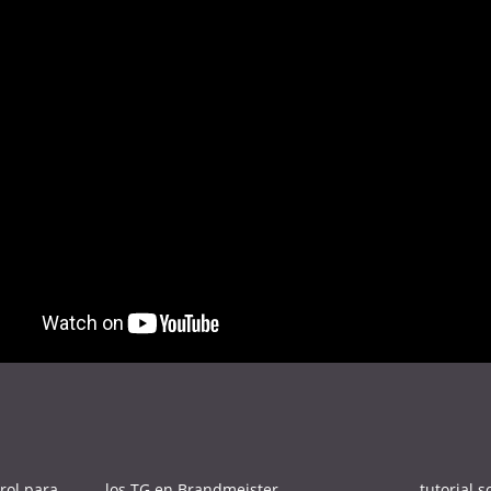
rol para
los TG en Brandmeister
tutorial 