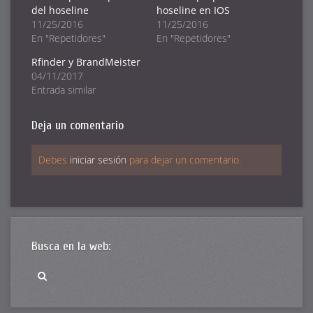
(Se
(Se
(Se
del hoseline
hoseline en IOS
abre
abre
abre
en
en
en
11/25/2016
11/25/2016
una
una
una
ventana
ventana
ventana
En "Repetidores"
En "Repetidores"
nueva)
nueva)
nueva)
Rfinder y BrandMeister
04/11/2017
Entrada similar
Deja un comentario
Debes
iniciar sesión
para dejar un comentario.
Busca en la web: