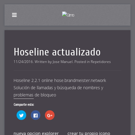
Hoseline actualizado
11/24/2016
.
Written by
Jose Manuel
. Posted in
Repetidores
Hoseline 2.2.1 online hose.brandmeister.network
Solución de llamadas y búsqueda de nombres y
problemas de bloqueo
Comparte esto:
Haz
Haz
Haz
clic
clic
clic
para
para
para
compartir
compartir
compartir
en
en
en
Twitter
Facebook
Google+
nueva opcion explorer
crear tu propio icono