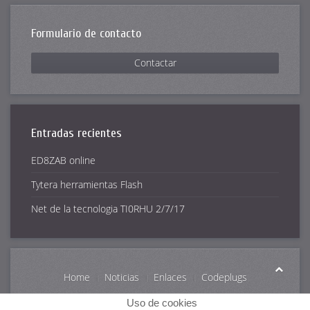
Formulario de contacto
Contactar
Entradas recientes
ED8ZAB online
Tytera herramientas Flash
Net de la tecnologia TI0RHU 2/7/17
Home
Noticias
Enlaces
Codeplugs
Info DMR
BrandMeister
Contactar
Uso de cookies