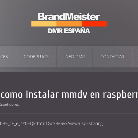
ACES
CODEPLUGS
INFO DMR
CONTACTAR
 como instalar mmdv en raspber
Repetidores
e/d/0B5_cE_e_4Y0EQkthYm1Gc3B6aVk/view?usp=sharing