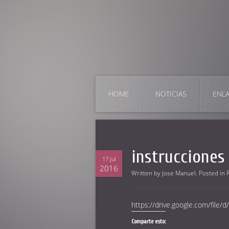
HOME
NOTICIAS
ENL
instrucciones
17 Jul
2016
Written by
Jose Manuel
. Posted in
https://drive.google.com/fil
Comparte esto: