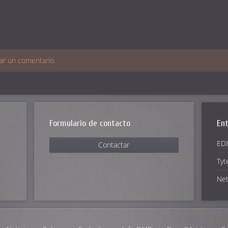
ar un comentario.
Formulario de contacto
Ent
ED8
Contactar
Tyt
Net