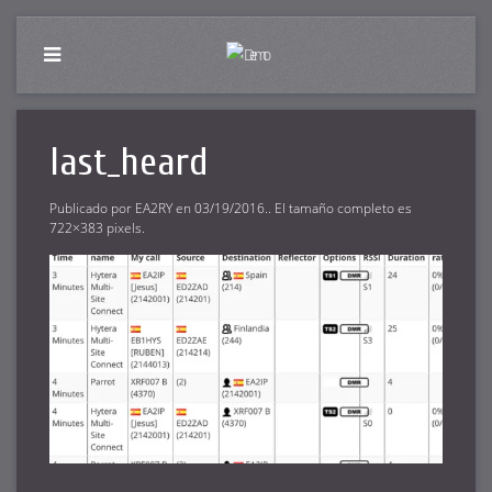
last_heard
Publicado por
EA2RY
en
03/19/2016
.. El tamaño completo es
722×383
pixels.