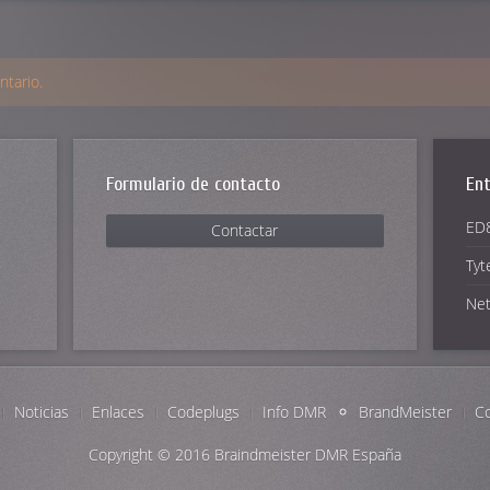
tario.
Formulario de contacto
Ent
ED8
Contactar
Tyt
Net
Noticias
Enlaces
Codeplugs
Info DMR
BrandMeister
Co
Copyright © 2016
Braindmeister DMR España