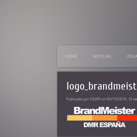
HOME
NOTICIAS
ENL
logo_brandmeist
Publicado por
EA2RY
en
03/19/2016
.. El 