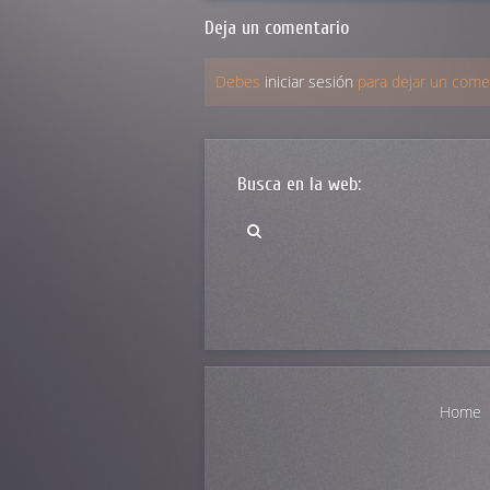
Deja un comentario
Debes
iniciar sesión
para dejar un comen
Busca en la web:
Home