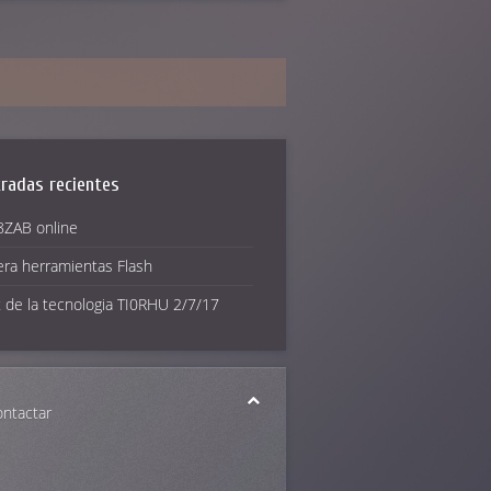
radas recientes
ZAB online
era herramientas Flash
 de la tecnologia TI0RHU 2/7/17
ntactar