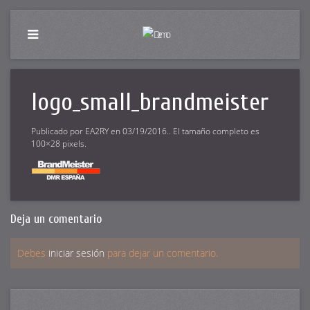
logo_small_brandmeister
Publicado por
EA2RY
en
03/19/2016
.. El tamaño completo es
100×28
pixels.
Deja un comentario
Debes
iniciar sesión
para dejar un comentario.