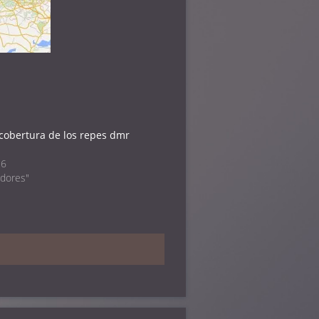
cobertura de los repes dmr
16
idores"