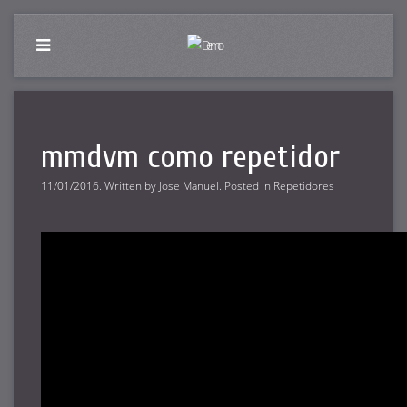
mmdvm como repetidor
11/01/2016
.
Written by
Jose Manuel
. Posted in
Repetidores