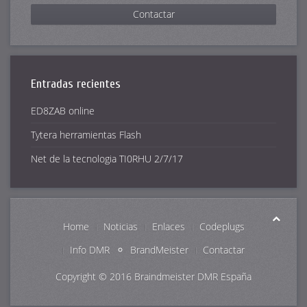
Contactar
Entradas recientes
ED8ZAB online
Tytera herramientas Flash
Net de la tecnologia TI0RHU 2/7/17
Home
Noticias
Enlaces
Codeplugs
Info DMR
BrandMeister
Contactar
Copyright © 2016
Braindmeister DMR España