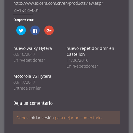
http://www.excera.com.cn/en/productsview.asp?
id=1&cid=001
Comparte esto:
Haz
Haz
Haz
clic
clic
clic
para
para
para
compartir
compartir
compartir
en
en
en
Twitter
Facebook
Google+
nuevo walky Hytera
nuevo repetidor dmr en
(Se
(Se
(Se
02/10/2017
Castellon
abre
abre
abre
en
en
en
En "Repetidores"
11/06/2016
una
una
una
ventana
ventana
ventana
En "Repetidores"
nueva)
nueva)
nueva)
Motorola VS Hytera
03/17/2017
Entrada similar
Deja un comentario
Debes
iniciar sesión
para dejar un comentario.