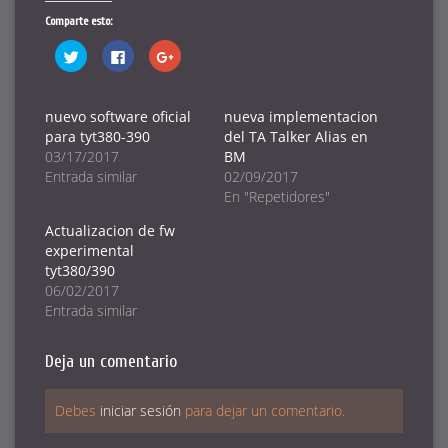
Comparte esto:
Haz
Haz
Haz
clic
clic
clic
para
para
para
compartir
compartir
compartir
en
en
en
Twitter
Facebook
Google+
nuevo software oficial
nueva implementacion
(Se
(Se
(Se
para tyt380-390
del TA Talker Alias en
abre
abre
abre
en
en
en
03/17/2017
BM
una
una
una
ventana
ventana
ventana
Entrada similar
02/09/2017
nueva)
nueva)
nueva)
En "Repetidores"
Actualizacion de fw
experimental
tyt380/390
06/02/2017
Entrada similar
Deja un comentario
Debes
iniciar sesión
para dejar un comentario.