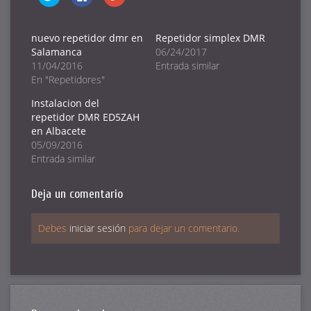
clic
clic
clic
para
para
para
compartir
compartir
compartir
en
en
en
Twitter
Facebook
Google+
nuevo repetidor dmr en
Repetidor simplex DMR
(Se
(Se
(Se
Salamanca
06/24/2017
abre
abre
abre
en
en
en
11/04/2016
Entrada similar
una
una
una
ventana
ventana
ventana
En "Repetidores"
nueva)
nueva)
nueva)
Instalacion del
repetidor DMR ED5ZAH
en Albacete
05/09/2016
Entrada similar
Deja un comentario
Debes
iniciar sesión
para dejar un comentario.