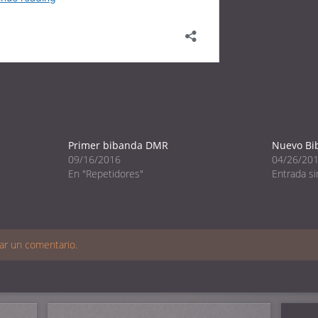
Primer bibanda DMR
Nuevo Bi
09/16/2016
04/26/20
En "Repetidores"
Entrada si
ar un comentario.