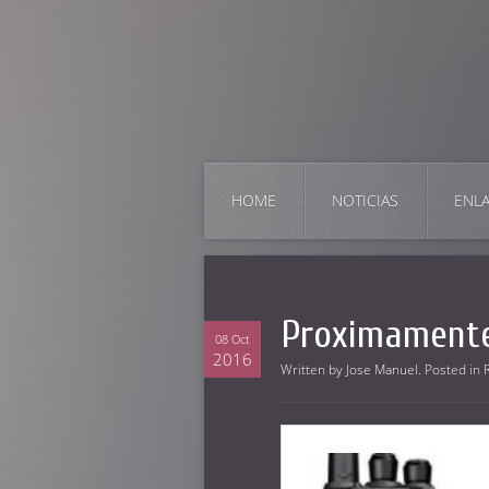
HOME
NOTICIAS
ENL
Proximament
08 Oct
2016
Written by
Jose Manuel
. Posted in