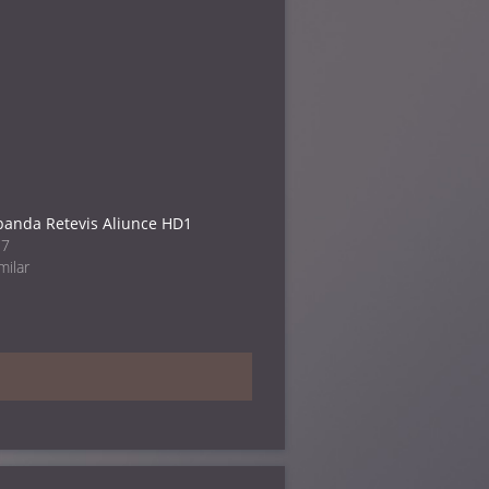
banda Retevis Aliunce HD1
17
milar