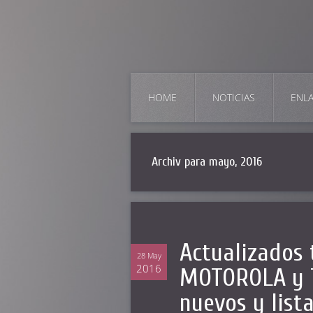
HOME
NOTICIAS
ENL
Archiv para mayo, 2016
Actualizados 
28 May
2016
MOTOROLA y T
nuevos y list