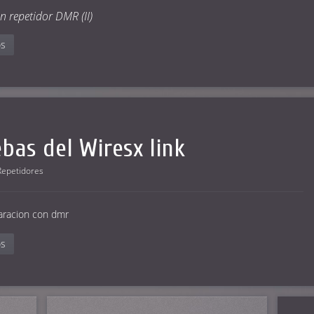
n repetidor DMR (II)
os
bas del Wiresx link
Repetidores
aracion con dmr
os