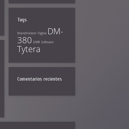
Tags
DM-
Brandmeister
Digital
380
DMR
Software
Tytera
Comentarios recientes