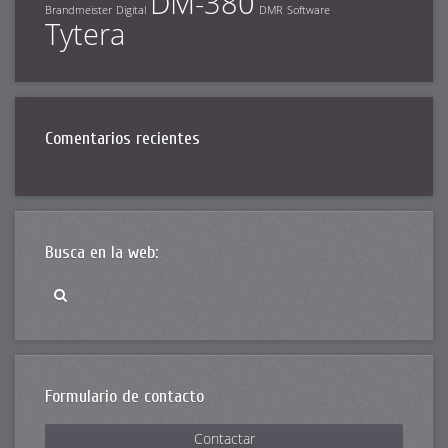
DM-380
Brandmeister
Digital
DMR
Software
Tytera
Comentarios recientes
Busca en la web:
Formulario de contacto
Contactar