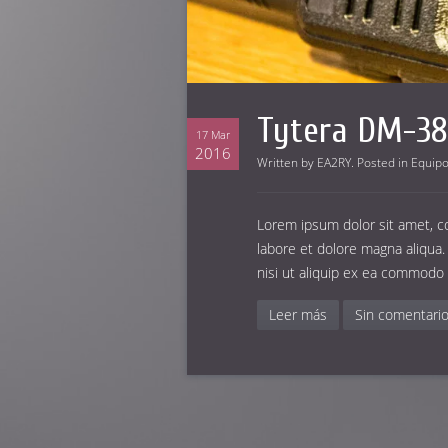
Tytera DM-3
17 Mar
2016
Written by
EA2RY
. Posted in
Equip
Lorem ipsum dolor sit amet, co
labore et dolore magna aliqua.
nisi ut aliquip ex ea commodo
Leer más
Sin comentari