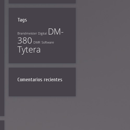
Tags
DM-
Brandmeister
Digital
380
DMR
Software
Tytera
Comentarios recientes