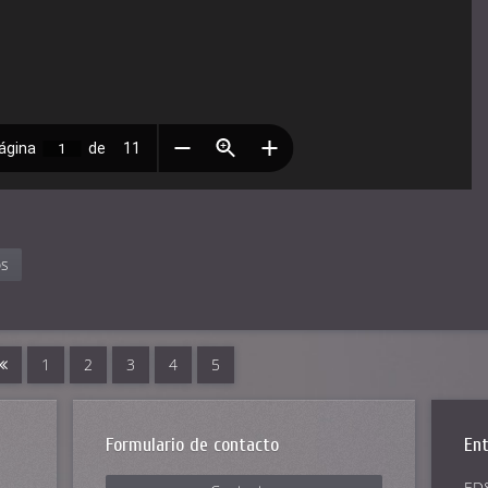
os
1
2
3
4
5
Formulario de contacto
Ent
ED8