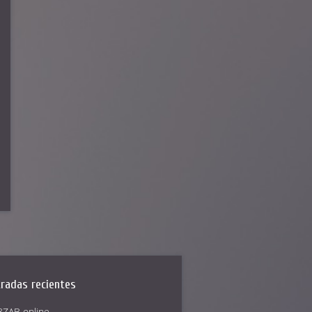
radas recientes
ZAB online